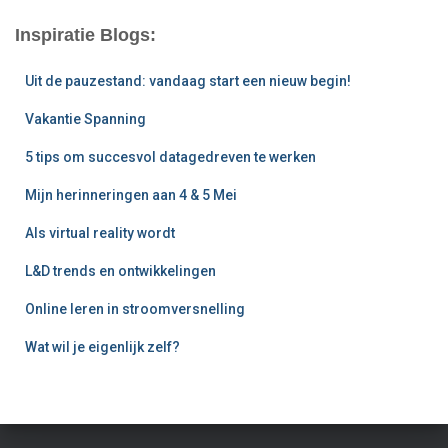
e
Inspiratie Blogs:
n
n
Uit de pauzestand: vandaag start een nieuw begin!
a
a
Vakantie Spanning
r
:
5 tips om succesvol datagedreven te werken
Mijn herinneringen aan 4 & 5 Mei
Als virtual reality wordt
L&D trends en ontwikkelingen
Online leren in stroomversnelling
Wat wil je eigenlijk zelf?