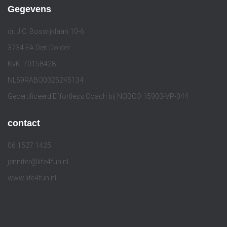
Gegevens
dr. J.C. Boswijklaan 10-6
3734 EA Den Dolder
KvK: 70158428
NL59RABO0325245134
Gecertificeerd Effortless Coach bij NOBCO 15903-VP-044
contact
06 1527 1425
jennifer@life4fun.nl
www.life4fun.nl