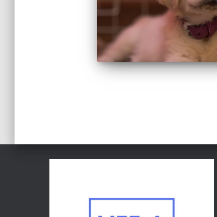
Berichten
paginering