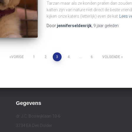
Tarzan maar als ze konden praten dan zouden 
katten zijn van nature niet direct de beste vri
kijken onze katers (letterlijk) even de kat
Lees v
Door
jenniferseldenrijk
,
9 jaar
geleden
VORIGE
1
2
3
4
…
6
VOLGENDE
Gegevens
dr. J.C. Boswijklaan 10-6
3734 EA Den Dolder