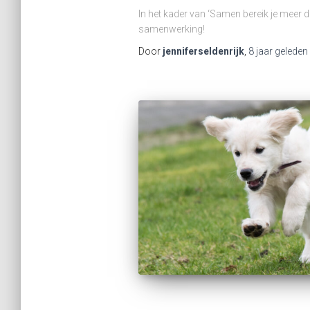
In het kader van ‘Samen bereik je meer 
samenwerking!
Door
jenniferseldenrijk
,
8 jaar
geleden