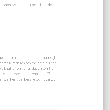
pcoach Nederland. Ik heb zin de deze
oegen aan mijn coachaanbod, namelijk
dan zie ik mensen om me heen als een
id knuffelhormonen dat vrijkomt is
a’s – iedereen houdt van haar. “Ze
r wat heeft dat beestje toch over zich