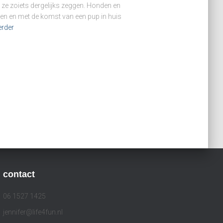
ze zoiets dergelijks zeggen. Honden en
enden en met de komst van een pup in huis
erder
contact
06 1527 1425
jennifer@life4fun.nl