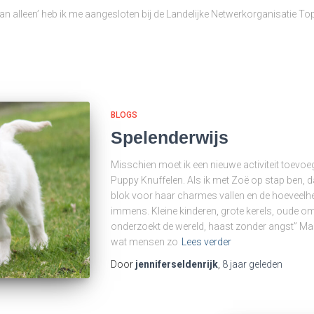
dan alleen’ heb ik me aangesloten bij de Landelijke Netwerkorganisatie To
BLOGS
Spelenderwijs
Misschien moet ik een nieuwe activiteit toev
Puppy Knuffelen. Als ik met Zoë op stap ben, 
blok voor haar charmes vallen en de hoeveelhe
immens. Kleine kinderen, grote kerels, oude om
onderzoekt de wereld, haast zonder angst” Maa
wat mensen zo
Lees verder
Door
jenniferseldenrijk
,
8 jaar
geleden