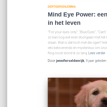
DERTIGERSDILEMMA
Mind Eye Power: een 
in het leven
“For your eyes only” ,“Blue Eyes”, ”Can’
zo kan nog wel even doorgaan met het n
staan. Wat is dat toch met die ogen? Iede
iets betoverends en mysterieus om onze 
Nog nooit stond ik zo lang
Lees verder
Door
jenniferseldenrijk
,
9 jaar
geleden