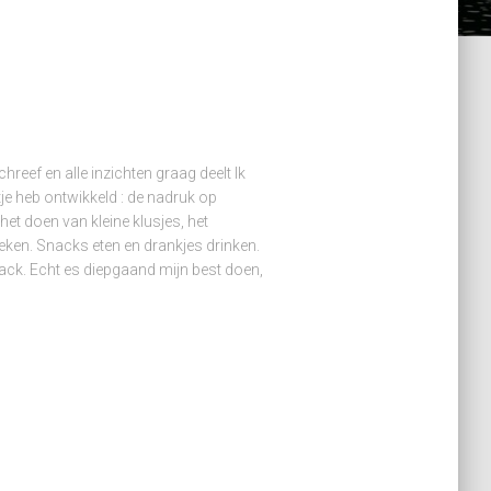
reef en alle inzichten graag deelt Ik
tje heb ontwikkeld : de nadruk op
het doen van kleine klusjes, het
oeken. Snacks eten en drankjes drinken.
dback. Echt es diepgaand mijn best doen,