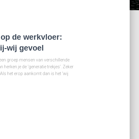
op de werkvloer:
ij-wij gevoel
 je een groep mensen van verschillende
dan herken je de ‘generatie trekjes’. Zeker
 Als het erop aankomt dan is het ‘wij