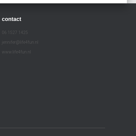
contact
06 1527 1425
jennifer@life4fun.nl
www.life4fun.nl