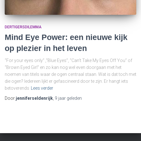
DERTIGERSDILEMMA
Mind Eye Power: een nieuwe kijk
op plezier in het leven
“For your eyes only” ,“Blue Eyes”, ”Can’t Take My Eyes Off You” of
“Brown Eyed Girl” en zo kan nog wel even doorgaan met het
noemen van titels waar de ogen centraal staan. Wat is dat toch met
die ogen? Iedereen lijkt er gefascineerd door te zijn. Er hangt iets
betoverends
Lees verder
Door
jenniferseldenrijk
,
9 jaar
geleden