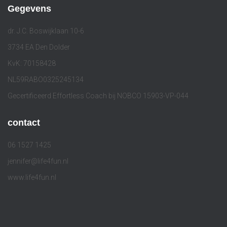
Gegevens
dr. J.C. Boswijklaan 10-6
3734 EA Den Dolder
KvK: 70158428
NL59RABO0325245134
Gecertificeerd Effortless Coach bij NOBCO 15903-VP-044
contact
06 1527 1425
jennifer@life4fun.nl
www.life4fun.nl