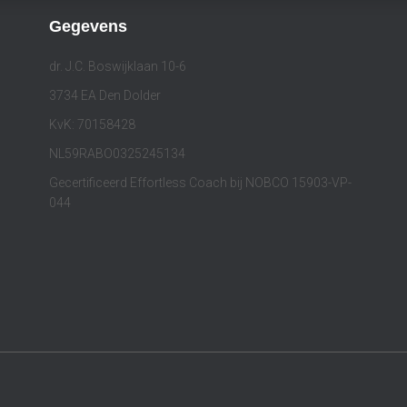
Gegevens
dr. J.C. Boswijklaan 10-6
3734 EA Den Dolder
KvK: 70158428
NL59RABO0325245134
Gecertificeerd Effortless Coach bij NOBCO 15903-VP-
044