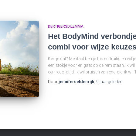
DERTIGERSDILEMMA
Het BodyMind verbondje
combi voor wijze keuze
Ken je dat? Mentaal ben je fris en fruitig en wil 
een stokje voor en gaat op de rem staan. Ik wil
een recordtijd. Ik wil bruisen van energie, ik wi
Door
jenniferseldenrijk
,
9 jaar
geleden