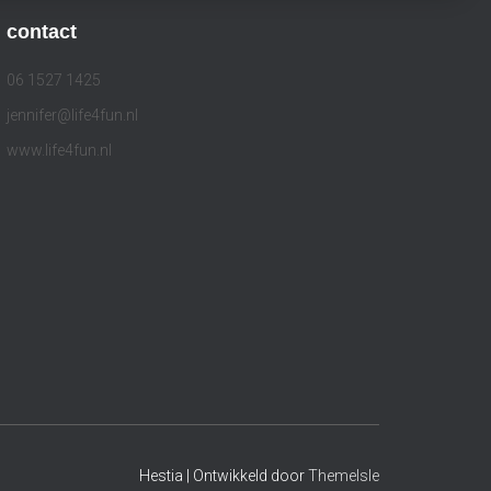
contact
06 1527 1425
jennifer@life4fun.nl
www.life4fun.nl
Hestia | Ontwikkeld door
ThemeIsle