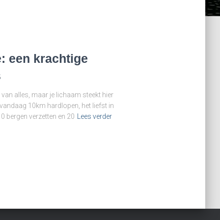
: een krachtige
s
je van alles, maar je lichaam steekt hier
 vandaag 10km hardlopen, het liefst in
l 10 bergen verzetten en 20
Lees verder