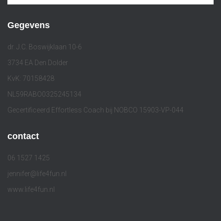
Gegevens
dr. J.C. Boswijklaan 10-6
3734 EA Den Dolder
KvK: 70158428
NL59RABO0325245134
Gecertificeerd Effortless Coach bij NOBCO 15903-VP-044
contact
06 1527 1425
jennifer@life4fun.nl
www.life4fun.nl