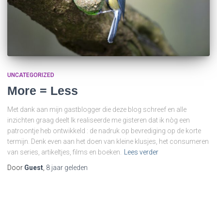
UNCATEGORIZED
More = Less
Met dank aan mijn gastblogger die deze blog schreef en alle
inzichten graag deelt Ik realiseerde me gisteren dat ik nòg een
patroontje heb ontwikkeld : de nadruk op bevrediging op de korte
termijn. Denk even aan het doen van kleine klusjes, het consumeren
van series, artikeltjes, films en boeken.
Lees verder
Door
Guest
,
8 jaar
geleden