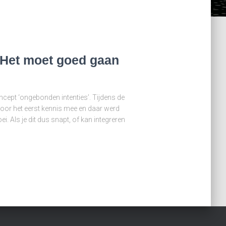
 Het moet goed gaan
oncept ‘ongebonden intenties’. Tijdens de
voor het eerst kennis mee en daar werd
i. Als je dit dus snapt, of kan integreren