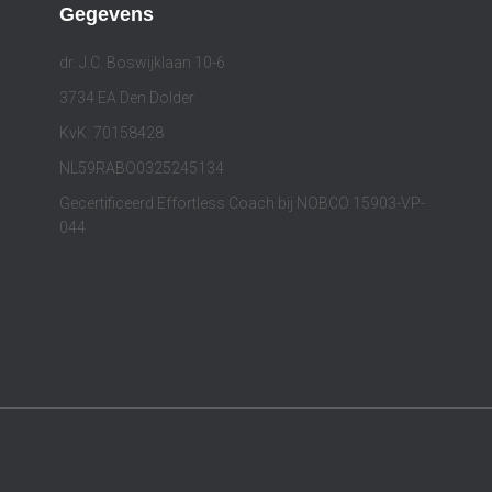
Gegevens
dr. J.C. Boswijklaan 10-6
3734 EA Den Dolder
KvK: 70158428
NL59RABO0325245134
Gecertificeerd Effortless Coach bij NOBCO 15903-VP-
044