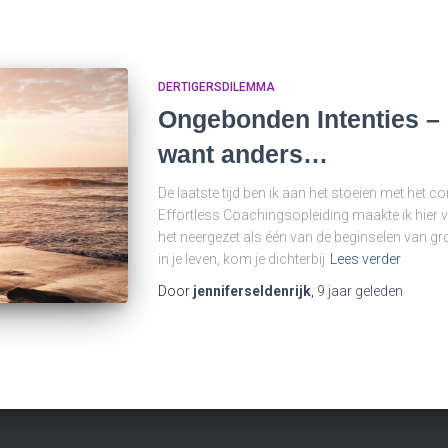
DERTIGERSDILEMMA
Ongebonden Intenties –
want anders…
De laatste tijd ben ik aan het stoeien met het c
Effortless Coachingsopleiding maakte ik hier 
het neergezet als één van de beginselen van groe
in je leven, kom je dichterbij
Lees verder
Door
jenniferseldenrijk
,
9 jaar
geleden