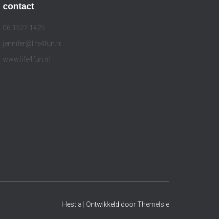
contact
06 1527 1425
jennifer@life4fun.nl
www.life4fun.nl
Hestia | Ontwikkeld door
ThemeIsle