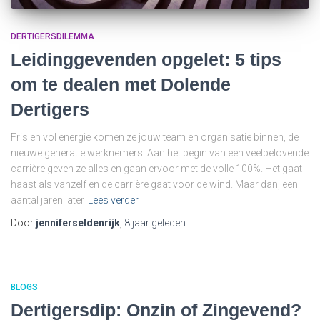
DERTIGERSDILEMMA
Leidinggevenden opgelet: 5 tips
om te dealen met Dolende
Dertigers
Fris en vol energie komen ze jouw team en organisatie binnen, de
nieuwe generatie werknemers. Aan het begin van een veelbelovende
carrière geven ze alles en gaan ervoor met de volle 100%. Het gaat
haast als vanzelf en de carrière gaat voor de wind. Maar dan, een
aantal jaren later
Lees verder
Door
jenniferseldenrijk
,
8 jaar
geleden
BLOGS
Dertigersdip: Onzin of Zingevend?