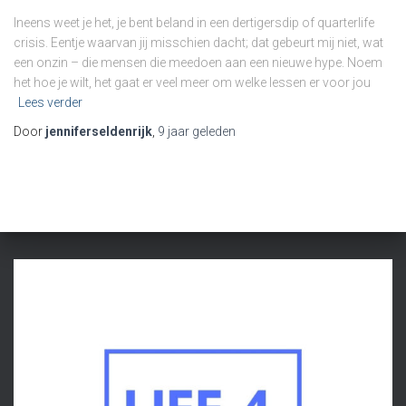
Ineens weet je het, je bent beland in een dertigersdip of quarterlife
crisis. Eentje waarvan jij misschien dacht; dat gebeurt mij niet, wat
een onzin – die mensen die meedoen aan een nieuwe hype. Noem
het hoe je wilt, het gaat er veel meer om welke lessen er voor jou
Lees verder
Door
jenniferseldenrijk
,
9 jaar
geleden