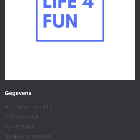
Gegevens
dr. J.C. Boswijklaan 10-6
3734 EA Den Dolder
KvK: 70158428
NL59RABO0325245134