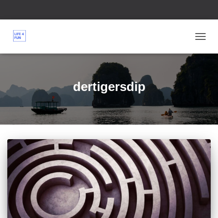
TOGG
NAVIG
dertigersdip