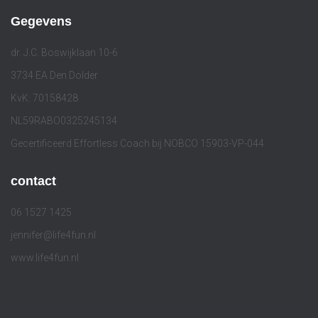
Gegevens
dr. J.C. Boswijklaan 10-6
3734 EA Den Dolder
KvK: 70158428
NL59RABO0325245134
Gecertificeerd Effortless Coach bij NOBCO 15903-VP-044
contact
06 1527 1425
jennifer@life4fun.nl
www.life4fun.nl