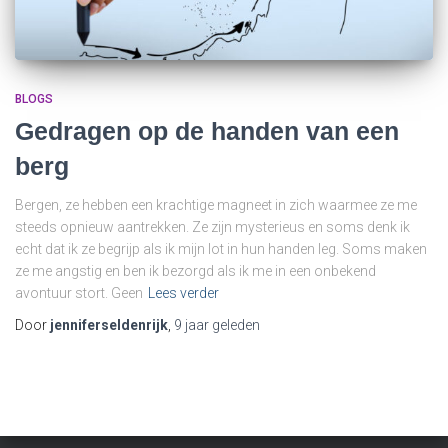
BLOGS
Gedragen op de handen van een
berg
Bergen, ze hebben een krachtige magneet in zich waarmee ze me
steeds opnieuw aantrekken. Ze zijn mysterieus en soms denk ik
echt dat ik ze begrijp als ik mijn lot in hun handen leg. Soms maken
ze me angstig en ben ik bezorgd als ik me in een onbekend
avontuur stort. Geen
Lees verder
Door
jenniferseldenrijk
,
9 jaar
geleden