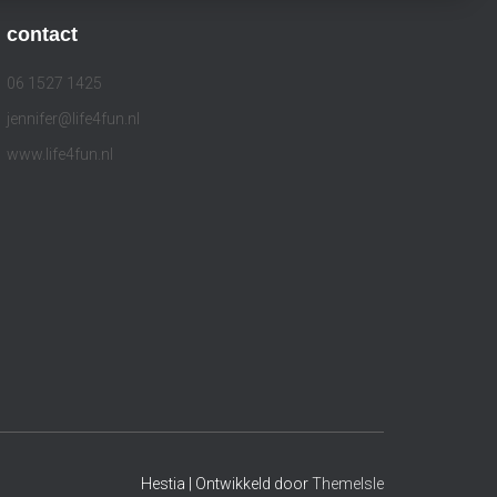
contact
06 1527 1425
jennifer@life4fun.nl
www.life4fun.nl
Hestia | Ontwikkeld door
ThemeIsle