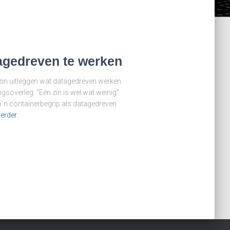
agedreven te werken
 zin uitleggen wat datagedreven werken
ingsoverleg. “Eén zin is wel wat weinig”
Zo`n containerbegrip als datagedreven
verder