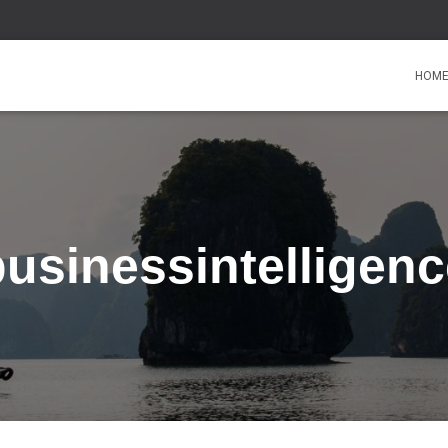
HOM
businessintelligenc