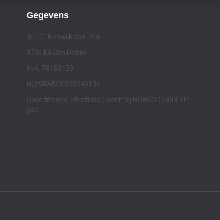
Gegevens
dr. J.C. Boswijklaan 10-6
3734 EA Den Dolder
KvK: 70158428
NL59RABO0325245134
Gecertificeerd Effortless Coach bij NOBCO 15903-VP-
044