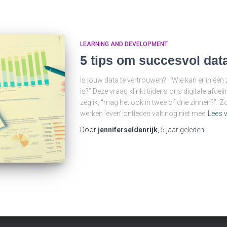
LEARNING AND DEVELOPMENT
5 tips om succesvol dat
Is jouw data te vertrouwen? “Wie kan er in één
is?” Deze vraag klinkt tijdens ons digitale afdel
zeg ik, “mag het ook in twee of drie zinnen?”. 
werken ‘even’ ontleden valt nog niet mee
Lees 
Door
jenniferseldenrijk
,
5 jaar
geleden