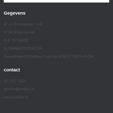
Gegevens
dr. J.C. Boswijklaan 10-6
3734 EA Den Dolder
KvK: 70158428
NL59RABO0325245134
Gecertificeerd Effortless Coach bij NOBCO 15903-VP-044
contact
06 1527 1425
jennifer@life4fun.nl
www.life4fun.nl