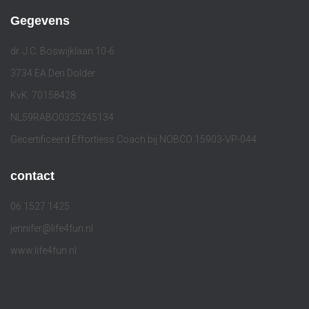
Gegevens
dr. J.C. Boswijklaan 10-6
3734 EA Den Dolder
KvK: 70158428
NL59RABO0325245134
Gecertificeerd Effortless Coach bij NOBCO 15903-VP-044
contact
06 1527 1425
jennifer@life4fun.nl
www.life4fun.nl