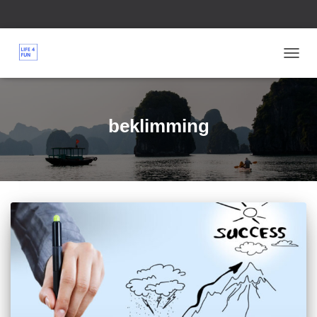
TOGG
NAVIG
beklimming