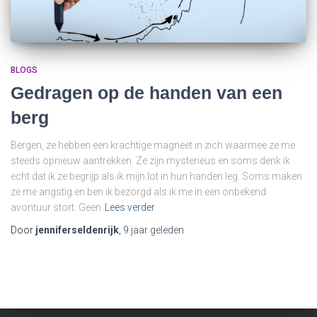
BLOGS
Gedragen op de handen van een
berg
Bergen, ze hebben een krachtige magneet in zich waarmee ze me
steeds opnieuw aantrekken. Ze zijn mysterieus en soms denk ik
echt dat ik ze begrijp als ik mijn lot in hun handen leg. Soms maken
ze me angstig en ben ik bezorgd als ik me in een onbekend
avontuur stort. Geen
Lees verder
Door
jenniferseldenrijk
,
9 jaar
geleden