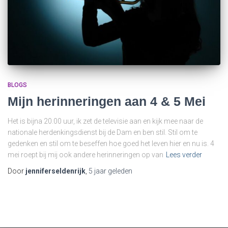
BLOGS
Mijn herinneringen aan 4 & 5 Mei
Het is bijna 20.00 uur, ik zet de televisie aan en kijk mee naar de
nationale herdenkingsdienst bij de Dam en ben stil. Stil om te
gedenken en stil om te beseffen hoe goed het leven hier en nu is. 4
mei roept bij mij ook andere herinneringen op van
Lees verder
Door
jenniferseldenrijk
,
5 jaar
geleden