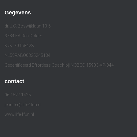
Gegevens
dr. J.C. Boswijklaan 10-6
3734 EA Den Dolder
KvK: 70158428
NL59RABO0325245134
Gecertificeerd Effortless Coach bij NOBCO 15903-VP-044
contact
06 1527 1425
jennifer@life4fun.nl
www.life4fun.nl