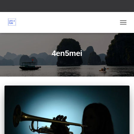
TOGG
NAVIG
4en5mei